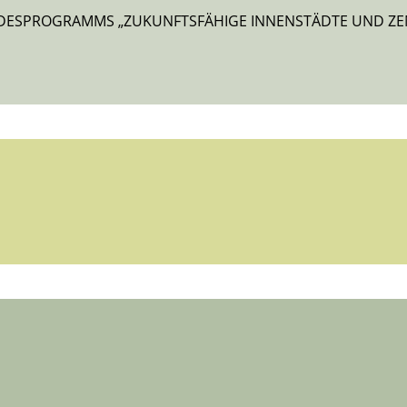
DESPROGRAMMS „ZUKUNFTSFÄHIGE INNENSTÄDTE UND ZENT