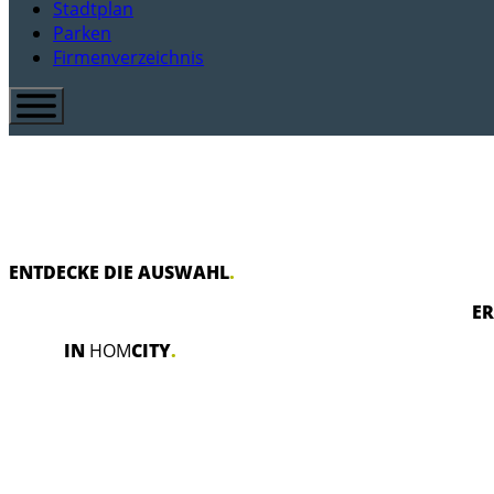
Stadtplan
Parken
Firmenverzeichnis
ENTDECKE DIE AUSWAHL
.
ER
IN
HOM
CITY
.