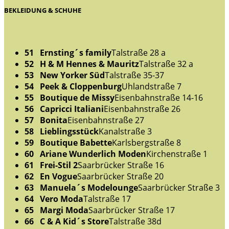
BEKLEIDUNG & SCHUHE
51 Ernsting´s family
Talstraße 28 a
52 H & M Hennes & Mauritz
Talstraße 32 a
53 New Yorker Süd
Talstraße 35-37
54 Peek & Cloppenburg
Uhlandstraße 7
55 Boutique de Missy
Eisenbahnstraße 14-16
56 Capricci Italiani
Eisenbahnstraße 26
57 Bonita
Eisenbahnstraße 27
58 Lieblingsstück
Kanalstraße 3
59 Boutique Babette
Karlsbergstraße 8
60 Ariane Wunderlich Moden
Kirchenstraße 1
61 Frei-Stil 2
Saarbrücker Straße 16
62 En Vogue
Saarbrücker Straße 20
63 Manuela´s Modelounge
Saarbrücker Straße 3
64 Vero Moda
Talstraße 17
65 Margi Moda
Saarbrücker Straße 17
66 C & A Kid´s Store
Talstraße 38d