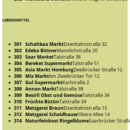
LEBENSMITTEL
301 Schahbaa Markt
Eisenbahnstraße 32
302 Edeka Bittner
Mannlichstraße 20
303 Saar Market
Talstraße 38
304 Bereket Supermarkt
Talstraße 51
305 Asia Markt Homburg
Zweibrücker Straße 12
306 Mix Markt
Am Zweibrücker Tor 12
307 Gul Supermarkt
Karlstraße 2
308 Annan Markt
Talstraße 38
309 Besirli Obst und Gemüse
Talstraße 34
310 Früchte Bütün
Talstraße 34
311 Metzgerei Braun
Eisenbahnstraße 15
312 Metzgerei Scheidhauer
Obere Allee 14
314 Naturfeinkost Ringelblume
Saarbrücker Straß