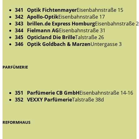
341 Optik Fichtenmayer
Eisenbahnstraße 15
342 Apollo-Optik
Eisenbahnstraße 17
343 brillen.de Express Homburg
Eisenbahnstraße 
344 Fielmann AG
Eisenbahnstraße 31
345 Opticland Die Brille
Talstraße 26
346 Optik Goldbach & Marzen
Untergasse 3
PARFÜMERIE
351 Parfümerie CB GmbH
Eisenbahnstraße 14-16
352 VEXXY Parfümerie
Talstraße 38d
REFORMHAUS