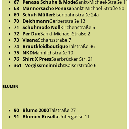
67 Penasa Schuhe & Mode
Sankt-Michael-Straße 11
68 Männersache Penasa
Sankt-Michael-Straße 5b
69 Schuh Müller
Eisenbahnstraße 24a
70 Deichmann
Gerberstraße 13
71 Schuhmode Noll
Kirchenstraße 6
72 Per Due
Sankt-Michael-Straße 2
73 Visana
Schanzstraße 7
74 Brautkleidboutique
Talstraße 36
75 NKD
Mannlichstraße 10
76 Shirt X Press
Saarbrücker Str. 21
361 Vergissmeinnicht
Kaiserstraße 6
BLUMEN
90 Blume 2000
Talstraße 27
91 Blumen Rosella
Untergasse 11