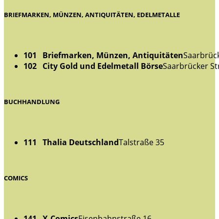
BRIEFMARKEN, MÜNZEN, ANTIQUITÄTEN, EDELMETALLE
101 Briefmarken, Münzen, Antiquitäten
Saarbrück
102 City Gold und Edelmetall Börse
Saarbrücker St
BUCHHANDLUNG
111 Thalia Deutschland
Talstraße 35
COMICS
141 X-Comics
Eisenbahnstraße 16