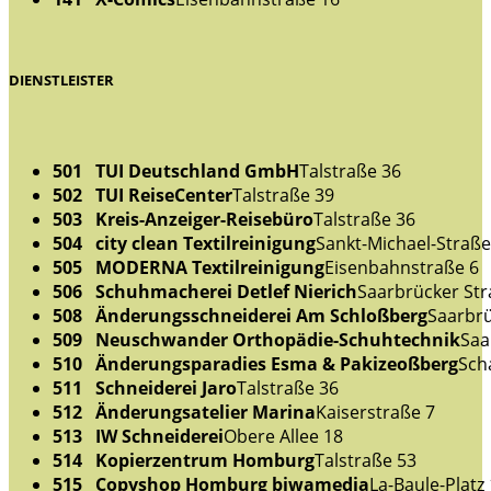
DIENSTLEISTER
501 TUI Deutschland GmbH
Talstraße 36
502 TUI ReiseCenter
Talstraße 39
503 Kreis-Anzeiger-Reisebüro
Talstraße 36
504 city clean Textilreinigung
Sankt-Michael-Straße
505 MODERNA Textilreinigung
Eisenbahnstraße 6
506 Schuhmacherei Detlef Nierich
Saarbrücker Str
508 Änderungsschneiderei Am Schloßberg
Saarbrü
509 Neuschwander Orthopädie-Schuhtechnik
Saa
510 Änderungsparadies Esma & Pakizeoßberg
Sch
511 Schneiderei Jaro
Talstraße 36
512 Änderungsatelier Marina
Kaiserstraße 7
513 IW Schneiderei
Obere Allee 18
514 Kopierzentrum Homburg
Talstraße 53
515 Copyshop Homburg biwamedia
La-Baule-Platz