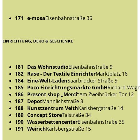
171 e-mosa
Eisenbahnstraße 36
EINRICHTUNG, DEKO & GESCHENKE
181 Das Wohnstudio
Eisenbahnstraße 9
182 Rase - Der Textile Einrichter
Marktplatz 16
184 Eine-Welt-Laden
Saarbrücker Straße 9
185 Poco Einrichtungsmärkte GmbH
Richard-Wagn
186 Present shop „Merci“
Am Zweibrücker Tor 12
187 Depot
Mannlichstraße 8
188 Kunstzentrum Veith
Karlsbergstraße 14
189 Concept Store
Talstraße 34
190 Wasserbettencenter
Eisenbahnstraße 35
191 Weirich
Karlsbergstraße 15