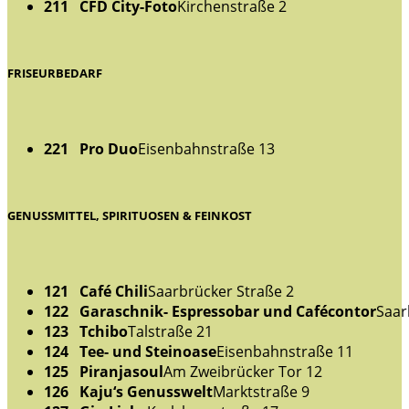
211 CFD City-Foto
Kirchenstraße 2
FRISEURBEDARF
221 Pro Duo
Eisenbahnstraße 13
GENUSSMITTEL, SPIRITUOSEN & FEINKOST
121 Café Chili
Saarbrücker Straße 2
122 Garaschnik- Espressobar und Cafécontor
Saar
123 Tchibo
Talstraße 21
124 Tee- und Steinoase
Eisenbahnstraße 11
125 Piranjasoul
Am Zweibrücker Tor 12
126 Kaju‘s Genusswelt
Marktstraße 9