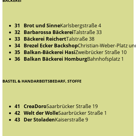
BÄCKEREI
31 Brot und Sinne
Karlsbergstraße 4
32 Barbarossa Bäckerei
Talstraße 33
33 Bäckerei Reichert
Talstraße 38
34 Brezel Ecker Backshop
Christian-Weber-Platz un
35 Balkan-Bäckerei Hasi
Zweibrücker Straße 10
36 Balkan Bäckerei Homburg
Bahnhofsplatz 1
BASTEL & HANDARBEITSBEDARF, STOFFE
41 CreaDoro
Saarbrücker Straße 19
42 Welt der Wolle
Saarbrücker Straße 1
43 Der Stoladen
Kaiserstraße 9