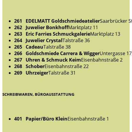
261 EDELMATT Goldschmiedeatelier
Saarbrücker S
262 Juwelier Bonkhoff
Marktplatz 11
263 Eric Farries Schmuckgalerie
Marktplatz 13
264 Juwelier Crystal
Talstraße 36
265 Cadeau
Talstraße 38
266 Goldschmiede Carrera & Wigger
Untergasse 17
267 Uhren & Schmuck Keim
Eisenbahnstraße 2
268 Schober
Eisenbahnstraße 22
269 Uhrzeiger
Talstraße 31
SCHREIBWAREN, BÜROAUSSTATTUNG
401 Papier/Büro Klein
Eisenbahnstraße 1