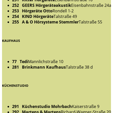
252 GEERS Hörgeräteakustik
Eisenbahnstraße 24a
253 Hörgeräte Otto
Rondell 1-2
254 KIND Hörgeräte
Talstraße 49
255 A & O Hörsysteme Stemmler
Talstraße 55
KAUFHAUS
77 Tedi
Mannlichstraße 10
281 Brinkmann Kaufhaus
Talstraße 38 d
KÜCHENSTUDIO
291 Küchenstudio Mohrbach
Kaiserstraße 9
292 Martens & Martens
Richard-Wagner-Straße 20