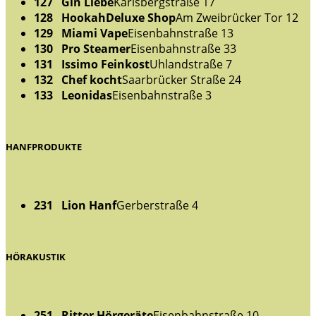
127 Gin Liebe
Karlsbergstraße 17
128 HookahDeluxe Shop
Am Zweibrücker Tor 12
129 Miami Vape
Eisenbahnstraße 13
130 Pro Steamer
Eisenbahnstraße 33
131 Issimo Feinkost
Uhlandstraße 7
132 Chef kocht
Saarbrücker Straße 24
133 Leonidas
Eisenbahnstraße 3
HANFPRODUKTE
231 Lion Hanf
Gerberstraße 4
HÖRAKUSTIK
251 Ritter Hörgeräte
Eisenbahnstraße 10